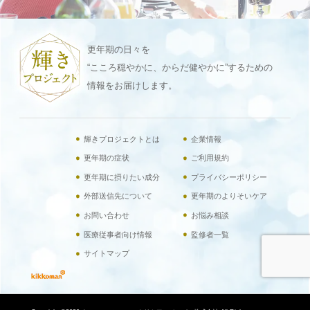
更年期の日々を
“こころ穏やかに、からだ健やかに”するための
情報をお届けします。
輝きプロジェクトとは
企業情報
更年期の症状
ご利用規約
更年期に摂りたい成分
プライバシーポリシー
外部送信先について
更年期のよりそいケア
お問い合わせ
お悩み相談
医療従事者向け情報
監修者一覧
サイトマップ