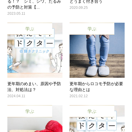
る！？ シミ、シワ、たるみ
とうまく付き合う
の予防と対策【...
2020.09.25
2023.05.11
学ぶ
学ぶ
更年期のめまい、原因や予防
更年期からロコモ予防が必要
法、対処法は？
な理由とは
2024.04.11
2021.02.12
学ぶ
学ぶ