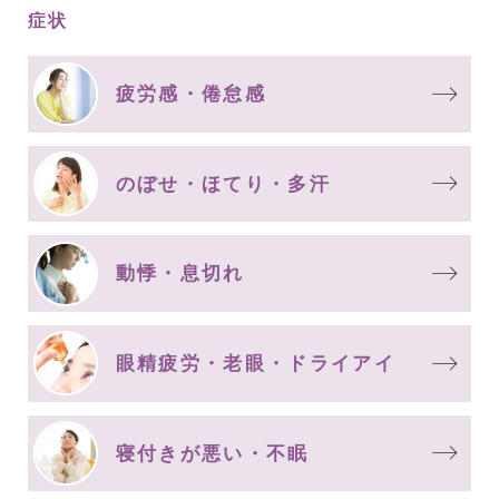
症状
疲労感・倦怠感
のぼせ・ほてり・多汗
動悸・息切れ
眼精疲労・老眼・ドライアイ
寝付きが悪い・不眠