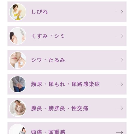
しびれ
くすみ・シミ
シワ・たるみ
頻尿・尿もれ・尿路感染症
膣炎・膀胱炎・性交痛
頭痛・頭重感