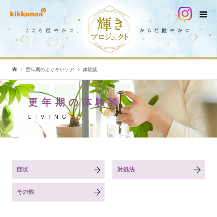
更年期のよりそいケア
体験談
更年期の体験談
LIVING
症状
対処法
その他