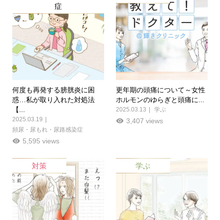
症
何度も再発する膀胱炎に困
更年期の頭痛について～女性
惑…私が取り入れた対処法
ホルモンのゆらぎと頭痛に...
【...
2025.03.13
学ぶ
2025.03.19
3,407 views
頻尿・尿もれ・尿路感染症
5,595 views
対策
学ぶ