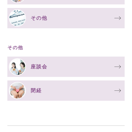
その他
その他
座談会
閉経