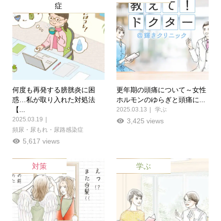
症
何度も再発する膀胱炎に困
更年期の頭痛について～女性
惑…私が取り入れた対処法
ホルモンのゆらぎと頭痛に...
【...
2025.03.13
学ぶ
2025.03.19
3,425 views
頻尿・尿もれ・尿路感染症
5,617 views
対策
学ぶ