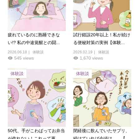
疲れているのに熟睡できな
試行錯誤20年以上！私が続け
い!? 私の中途覚醒との闘...
る便秘対策の実例【体験...
2026.06.18
体験談
2026.02.19
体験談
545 views
1,670 views
体験談
体験談
50代、手がこわばってお弁当
閉経後に飲んでいたサプリ、
が作れない！これって更...
続けていれば今頃は…。【...