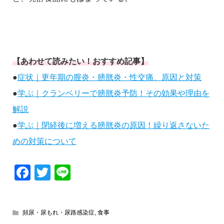
【あわせて読みたい！おすすめ記事】
●
症状｜更年期の膣炎・膀胱炎・性交痛、原因と対策
●
学ぶ｜クランベリーで膀胱炎予防！その効果や理由を
解説
●
学ぶ｜閉経後に増える膀胱炎の原因！繰り返さないた
めの対策について
Facebook
Twitter
Line
頻尿・尿もれ・尿路感染症
,
食事