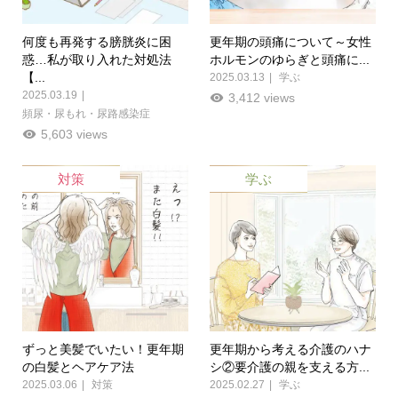
何度も再発する膀胱炎に困
更年期の頭痛について～女性
惑…私が取り入れた対処法
ホルモンのゆらぎと頭痛に...
【...
2025.03.13
学ぶ
2025.03.19
3,412 views
頻尿・尿もれ・尿路感染症
5,603 views
対策
学ぶ
ずっと美髪でいたい！更年期
更年期から考える介護のハナ
の白髪とヘアケア法
シ②要介護の親を支える方...
2025.03.06
対策
2025.02.27
学ぶ