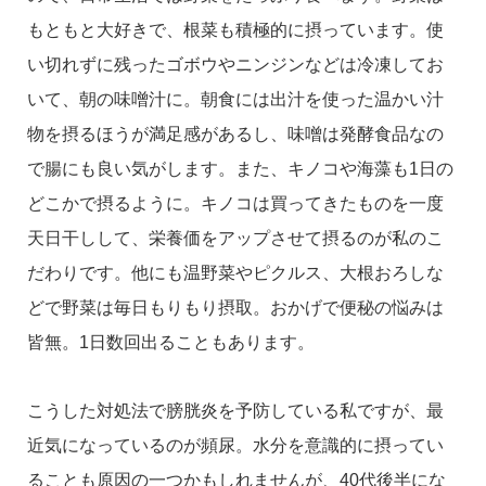
もともと大好きで、根菜も積極的に摂っています。使
い切れずに残ったゴボウやニンジンなどは冷凍してお
いて、朝の味噌汁に。朝食には出汁を使った温かい汁
物を摂るほうが満足感があるし、味噌は発酵食品なの
で腸にも良い気がします。また、キノコや海藻も1日の
どこかで摂るように。キノコは買ってきたものを一度
天日干しして、栄養価をアップさせて摂るのが私のこ
だわりです。他にも温野菜やピクルス、大根おろしな
どで野菜は毎日もりもり摂取。おかげで便秘の悩みは
皆無。1日数回出ることもあります。
こうした対処法で膀胱炎を予防している私ですが、最
近気になっているのが頻尿。水分を意識的に摂ってい
ることも原因の一つかもしれませんが、40代後半にな