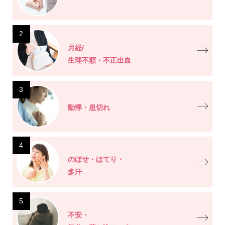
2
月経/
生理不順・不正出血
3
動悸・息切れ
4
のぼせ・ほてり・
多汗
5
不安・