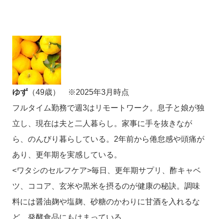
ゆず
（49歳） ※2025年3月時点
フルタイム勤務で週3はリモートワーク。息子と娘が独
立し、現在は夫と二人暮らし。家事に手を抜きなが
ら、のんびり暮らしている。2年前から倦怠感や頭痛が
あり、更年期を実感している。
<ワタシのセルフケア>毎日、更年期サプリ、酢キャベ
ツ、ココア、玄米や黒米を摂るのが健康の秘訣。調味
料には醤油麹や塩麹、砂糖のかわりに甘酒を入れるな
ど、発酵食品にもはまっている。