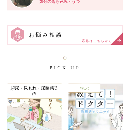
気分の落ち込み・うつ
お悩み相談
応募はこちらから
PICK UP
頻尿・尿もれ・尿路感染
学ぶ
症