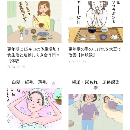
更年期に15キロの体重増加！
更年期の手のしびれを大豆で
食生活と運動に向き合う日々
改善【体験談】
【体験...
2023.08.22
2024.12.19
白髪・細毛・薄毛
頻尿・尿もれ・尿路感染
症