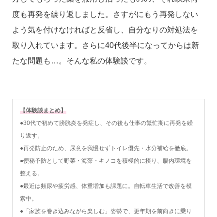
度も再発を繰り返しました。さすがにもう再発しない
よう気を付けなければと反省し、自分なりの対処法を
取り入れています。さらに40代後半になってからは新
たな問題も…。そんな私の体験談です。
【体験談まとめ】
●30代で初めて膀胱炎を発症し、その後も仕事の繁忙期に再発を繰
り返す。
●再発防止のため、尿意を我慢せずトイレ優先・水分補給を徹底。
●便秘予防として野菜・海藻・キノコを積極的に摂り、腸内環境を
整える。
●最近は頻尿や疲労感、体重増加も課題に。自転車生活で改善を模
索中。
●「家族を巻き込みながら楽しむ」姿勢で、更年期を前向きに乗り