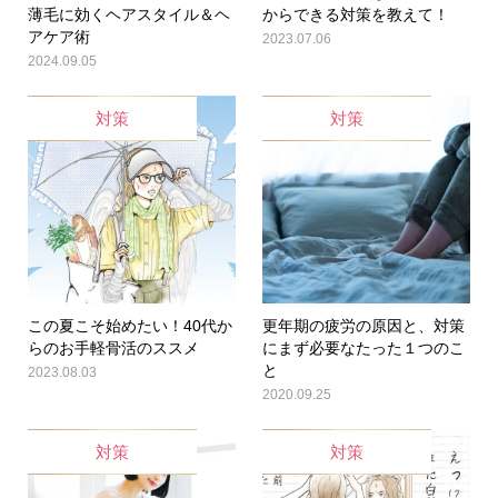
薄毛に効くヘアスタイル＆ヘ
からできる対策を教えて！
アケア術
2023.07.06
2024.09.05
対策
対策
この夏こそ始めたい！40代か
更年期の疲労の原因と、対策
らのお手軽骨活のススメ
にまず必要なたった１つのこ
と
2023.08.03
2020.09.25
対策
対策