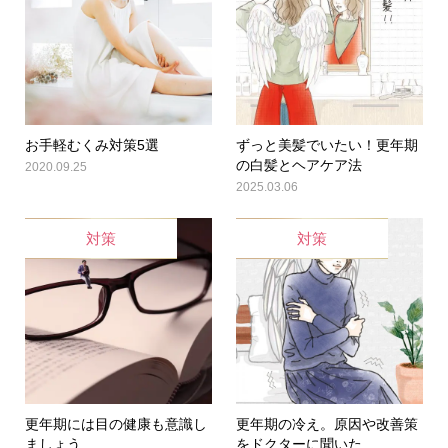
お手軽むくみ対策5選
ずっと美髪でいたい！更年期
の白髪とヘアケア法
2020.09.25
2025.03.06
対策
対策
更年期には目の健康も意識し
更年期の冷え。原因や改善策
ましょう
をドクターに聞いた