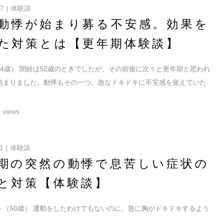
17
体験談
動悸が始まり募る不安感。効果を
た対策とは【更年期体験談】
64歳） 閉経は52歳のときでしたが、その前後に次々と更年期と思われ
始まりました。動悸もその一つ。急なドキドキに不安感を覚えていた
 views
1
体験談
期の突然の動悸で息苦しい症状の
と対策【体験談】
ト（50歳） 運動をしたわけでもないのに、急に胸がドキドキするよう