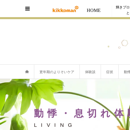
輝きプロ
HOME
と
更年期のよりそいケア
体験談
症状
動
動悸・息切れ体
LIVING