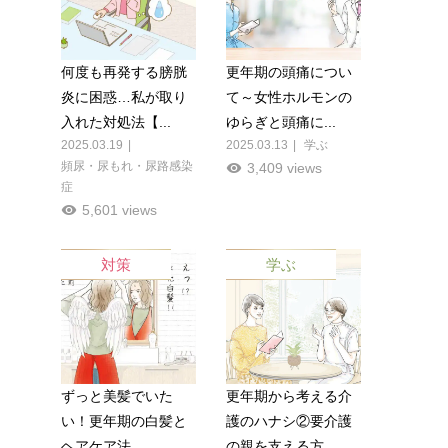
何度も再発する膀胱
更年期の頭痛につい
炎に困惑…私が取り
て～女性ホルモンの
入れた対処法【...
ゆらぎと頭痛に...
2025.03.19
2025.03.13
学ぶ
頻尿・尿もれ・尿路感染
3,409 views
症
5,601 views
対策
学ぶ
ずっと美髪でいた
更年期から考える介
い！更年期の白髪と
護のハナシ②要介護
ヘアケア法
の親を支える方...