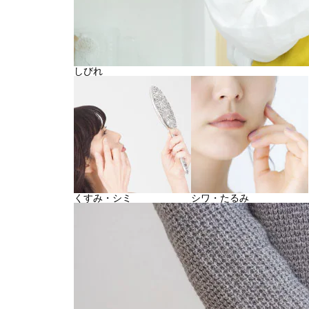
しびれ
くすみ・シミ
シワ・たるみ