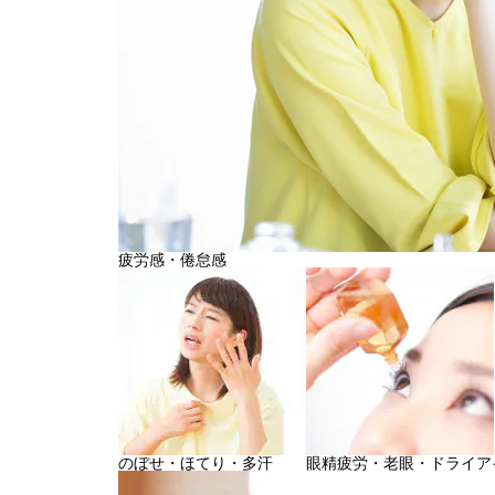
疲労感・倦怠感
のぼせ・ほてり・多汗
眼精疲労・老眼・ドライア