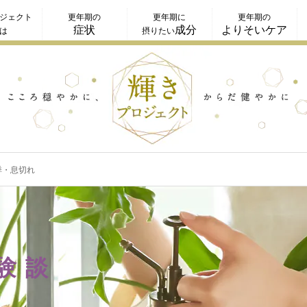
ジェクト
更年期の
更年期に
更年期の
症状
成分
よりそいケア
は
摂りたい
悸・息切れ
験談