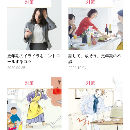
対策
対策
更年期のイライラをコントロ
話して、放そう。更年期の不
ールするコツ
調
2020.09.25
2022.10.04
対策
対策