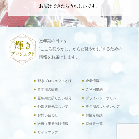
お届けできたらうれしいです。
更年期の日々を
“こころ穏やかに、からだ健やかに”するための
情報をお届けします。
輝きプロジェクトとは
企業情報
更年期の症状
ご利用規約
更年期に摂りたい成分
プライバシーポリシー
外部送信先について
更年期のよりそいケア
お問い合わせ
お悩み相談
医療従事者向け情報
監修者一覧
サイトマップ