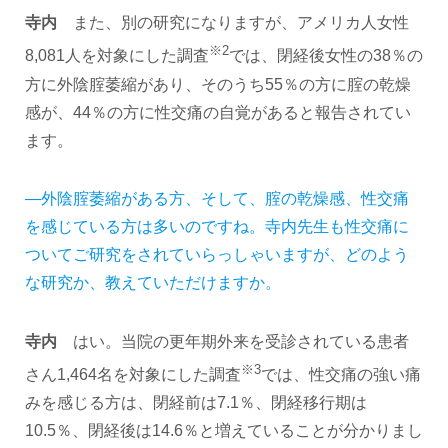
寺内
また、別の研究になりますが、アメリカ人女性
※2
8,081人を対象にした調査
では、閉経後女性の38％の
方に外陰腟萎縮があり、そのうち55％の方に腟の乾燥
感が、44％の方に性交痛の自覚があると報告されてい
ます。
―外陰腟萎縮がある方、そして、腟の乾燥感、性交痛
を感じている方は多いのですね。寺内先生も性交痛に
ついてご研究をされていらっしゃいますが、どのよう
な研究か、教えていただけますか。
寺内
はい。当院の更年期外来を受診されている患者
※3
さん1,464名を対象にした調査
では、性交痛の強い痛
みを感じる方は、閉経前は7.1％、閉経移行期は
10.5％、閉経後は14.6％と増えていることが分かりまし