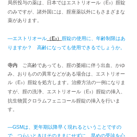
局所投与の薬は、日本ではエストリオール（E
）腟錠
3
のみですが、諸外国には、腟座薬以外にもさまざまな
薬があります。
―エストリオール
（E
）
腟錠の使用に、年齢制限はあ
3
りますか？ 高齢になっても使用できるでしょうか。
寺内
ご高齢であっても、腟の萎縮に伴う出血、かゆ
み、おりものの異常などがある場合は、エストリオー
ル（E
）腟錠を処方します。治療方法の一例になりま
3
すが、腟の洗浄、エストリオール（E
）腟錠の挿入、
3
抗生物質クロラムフェニコール腟錠の挿入を行いま
す。
―GSMは、更年期以降早く現れるということですの
で、つらいときはそのままにせずに、早めの受診を心