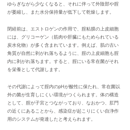
ゆらぎながら少なくなると、それに伴って外陰部や腟
が萎縮し、また水分保持量が低下して乾燥します。
閉経前は、エストロゲンの作用で、腟粘膜の上皮細胞
には、グリコーゲン（筋肉や肝臓にもためられている
炭水化物）が多く含まれています。例えば、肌の古い
角質が自然に剥がれ落ちるように、腟の上皮細胞も腟
内に剥がれ落ちます。すると、腟にいる常在菌がそれ
を栄養として代謝します。
その代謝によって腟内のpHが酸性に保たれ、常在菌以
外の菌が生育しにくい環境がつくられます。体の構造
として、腟が子宮とつながっており、なおかつ、肛門
の近くにあることから、感染症が起こりにくい自浄作
用のシステムが発達したと考えられます。