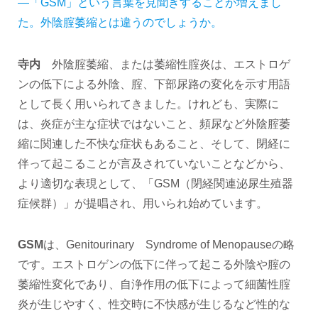
―「GSM」という言葉を見聞きすることが増えまし
た。外陰腟萎縮とは違うのでしょうか。
寺内
外陰腟萎縮、または萎縮性腟炎は、エストロゲ
ンの低下による外陰、腟、下部尿路の変化を示す用語
として長く用いられてきました。けれども、実際に
は、炎症が主な症状ではないこと、頻尿など外陰腟萎
縮に関連した不快な症状もあること、そして、閉経に
伴って起こることが言及されていないことなどから、
より適切な表現として、「GSM（閉経関連泌尿生殖器
症候群）」が提唱され、用いられ始めています。
GSM
は、Genitourinary Syndrome of Menopauseの略
です。エストロゲンの低下に伴って起こる外陰や腟の
萎縮性変化であり、自浄作用の低下によって細菌性腟
炎が生じやすく、性交時に不快感が生じるなど性的な