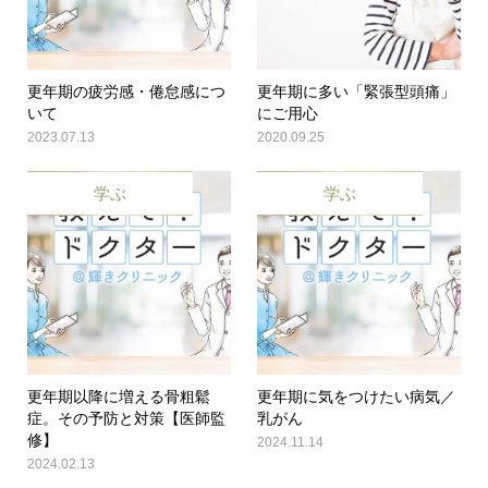
更年期の疲労感・倦怠感につ
更年期に多い「緊張型頭痛」
いて
にご用心
2023.07.13
2020.09.25
学ぶ
学ぶ
更年期以降に増える骨粗鬆
更年期に気をつけたい病気／
症。その予防と対策【医師監
乳がん
修】
2024.11.14
2024.02.13