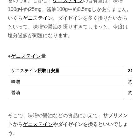
るのです。しかし、
ゲニステイン
の含有量は、味噌
100g中約25mg、醤油100g中約0.5mgしかありません。
いくら
ゲニステイン
、ダイゼインを多く摂りたいから
といって、味噌や醤油を摂りすぎてしまうと、今度は
塩分過多が問題になります。
●
ゲニステイン
量
ゲニステイン
摂取目安量
30m
味噌
約25
醤油
約0.5
そこで、味噌や醤油などの食品に加えて、
サプリメン
トから
ゲニステイン
やダイゼインを摂るといいでしょ
う
。