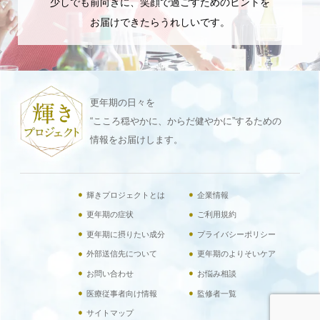
少しでも前向きに、笑顔で過ごすためのヒントを
お届けできたらうれしいです。
更年期の日々を
“こころ穏やかに、からだ健やかに”するための
情報をお届けします。
輝きプロジェクトとは
企業情報
更年期の症状
ご利用規約
更年期に摂りたい成分
プライバシーポリシー
外部送信先について
更年期のよりそいケア
お問い合わせ
お悩み相談
医療従事者向け情報
監修者一覧
サイトマップ