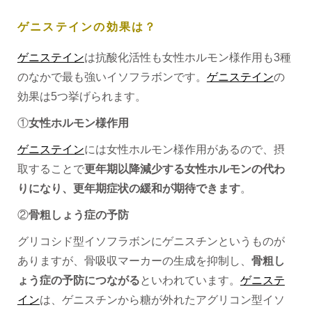
ゲニステインの効果は？
ゲニステイン
は抗酸化活性も女性ホルモン様作用も3種
のなかで最も強いイソフラボンです。
ゲニステイン
の
効果は5つ挙げられます。
①
女性ホルモン様作用
ゲニステイン
には女性ホルモン様作用があるので、摂
取することで
更年期以降減少する女性ホルモンの代わ
りになり、更年期症状の緩和が期待できます
。
②
骨粗しょう症の予防
グリコシド型イソフラボンにゲニスチンというものが
ありますが、骨吸収マーカーの生成を抑制し、
骨粗し
ょう症の予防につながる
といわれています。
ゲニステ
イン
は、ゲニスチンから糖が外れたアグリコン型イソ