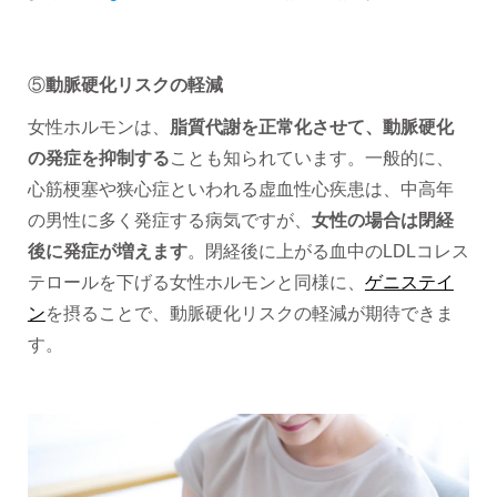
⑤
動脈硬化リスクの軽減
女性ホルモンは、
脂質代謝を正常化させて、動脈硬化
の発症を抑制する
ことも知られています。一般的に、
心筋梗塞や狭心症といわれる虚血性心疾患は、中高年
の男性に多く発症する病気ですが、
女性の場合は閉経
後に発症が増えます
。閉経後に上がる血中のLDLコレス
テロールを下げる女性ホルモンと同様に、
ゲニステイ
ン
を摂ることで、動脈硬化リスクの軽減が期待できま
す。