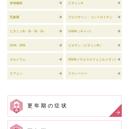
食物繊維
ビタミンA
乳酸菌
グルコサミン・コンドロイチン
ビタミンB
・B
・B
・B
GABA（ギャバ）
1
2
6
12
DHA・EPA
ビオチン（ビタミンB
）
7
カルシウム
MSM(メチルスルフォニルメタン)
テアニン
クランベリー
更年期の症状