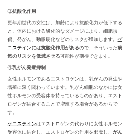
③
抗酸化作用
更年期世代の女性は、加齢により抗酸化力が低下する
と、体内における酸化的なダメージにより、細胞損
傷、発がん、動脈硬化などのリスクが増加します。
ゲ
ニステイン
には抗酸化作用がある
ので、そういった
病
気のリスクを低減させる
可能性が期待できます。
④
乳がん発症抑制
女性ホルモンであるエストロゲンは、乳がんの発生や
増殖に深く関わっています。乳がん細胞のなかには女
性ホルモンの受容体を持っているものがあり、エスト
ロゲンが結合することで増殖する場合があるからで
す。
ゲニステイン
はエストロゲンの代わりに女性ホルモン
受容体に結合し、エストロゲンの作用を邪魔し、
がん