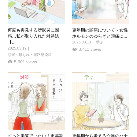
何度も再発する膀胱炎に困
更年期の頭痛について～女性
惑…私が取り入れた対処法
ホルモンのゆらぎと頭痛に...
【...
2025.03.13
学ぶ
2025.03.19
3,411 views
頻尿・尿もれ・尿路感染症
5,601 views
対策
学ぶ
ずっと美髪でいたい！更年期
更年期から考える介護のハナ