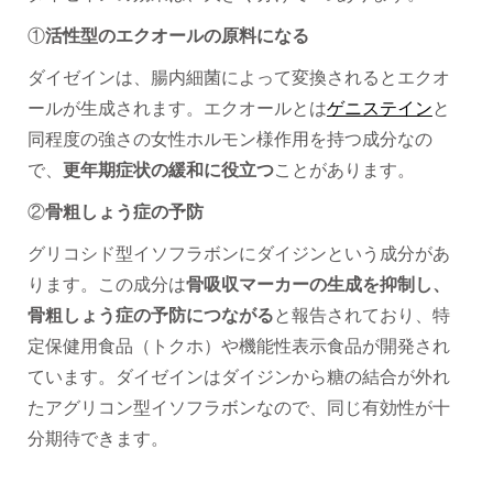
①
活性型のエクオールの原料になる
ダイゼインは、腸内細菌によって変換されるとエクオ
ールが生成されます。エクオールとは
ゲニステイン
と
同程度の強さの女性ホルモン様作用を持つ成分なの
で、
更年期症状の緩和に役立つ
ことがあります。
②
骨粗しょう症の予防
グリコシド型イソフラボンにダイジンという成分があ
ります。この成分は
骨吸収マーカーの生成を抑制し、
骨粗しょう症の予防につながる
と報告されており、特
定保健用食品（トクホ）や機能性表示食品が開発され
ています。ダイゼインはダイジンから糖の結合が外れ
たアグリコン型イソフラボンなので、同じ有効性が十
分期待できます。