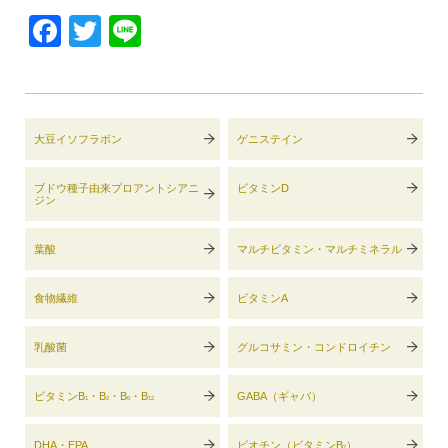
Facebook
Twitter
Line
大豆イソフラボン
ゲニステイン
ブドウ種子由来プロアントシアニ
ビタミンD
ジン
葉酸
マルチビタミン・マルチミネラル
食物繊維
ビタミンA
乳酸菌
グルコサミン・コンドロイチン
ビタミンB
・B
・B
・B
GABA（ギャバ）
1
2
6
12
DHA・EPA
ビオチン（ビタミンB
）
7