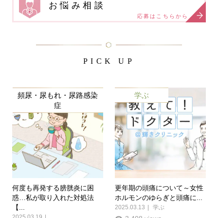
お悩み相談
応募はこちらから
PICK UP
頻尿・尿もれ・尿路感染
学ぶ
症
何度も再発する膀胱炎に困
更年期の頭痛について～女性
惑…私が取り入れた対処法
ホルモンのゆらぎと頭痛に...
【...
2025.03.13
学ぶ
2025.03.19