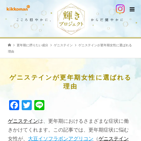
更年期に摂りたい成分
ゲニステイン
ゲニステインが更年期女性に選ばれる
理由
ゲニステインが更年期女性に選ばれる
理由
Facebook
Twitter
Line
ゲニステイン
は、更年期におけるさまざまな症状に働
きかけてくれます。この記事では、更年期症状に悩む
女性が、
大豆イソフラボンアグリコン
（
ゲニステイン