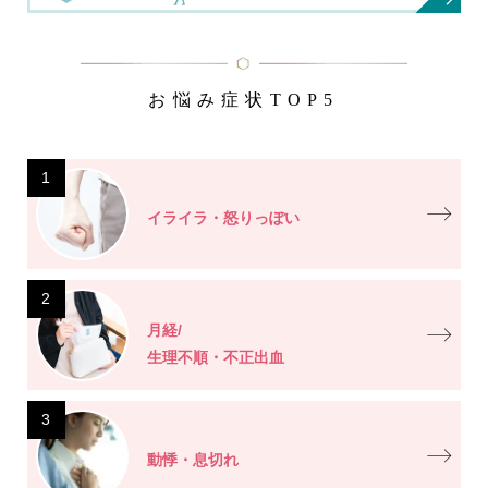
お悩み症状TOP5
1
イライラ・怒りっぽい
2
月経/
生理不順・不正出血
3
動悸・息切れ