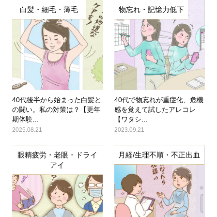
白髪・細毛・薄毛
物忘れ・記憶力低下
40代後半から始まった白髪と
40代で物忘れが重症化、危機
の闘い。私の対策は？【更年
感を覚えて試したアレコレ
期体験...
【ワタシ...
2025.08.21
2023.09.21
眼精疲労・老眼・ドライ
月経/生理不順・不正出血
アイ