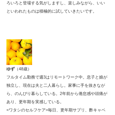
ろいろと登場する気がしますし、楽しみながら、いい
といわれたものは積極的に試していきたいです。
ゆず
（
48
歳）
フルタイム勤務で週
3
はリモートワーク中。息子と娘が
独立し、現在は夫と二人暮らし。家事に手を抜きなが
ら、のんびり暮らしている。
2
年前から倦怠感や頭痛が
あり、更年期を実感している。
<
ワタシのセルフケア
>
毎日、更年期サプリ、酢キャベ