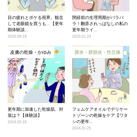
目の疲れとボケる視界。観念
閉経前の生理周期がバラバ
して老眼鏡を買うも…【更年
ラ！翻弄されっぱなしの私の
期体験談...
更年期ライ...
2025.06.19
2025.01.23
皮膚の乾燥・かゆみ
膣炎・膀胱炎・性交痛
更年期に加速した乾燥肌、対
フェムケアオイルでデリケー
策は？【体験談】
トゾーンの乾燥をケア【ワタ
シの更年...
2024.03.19
2024.01.25