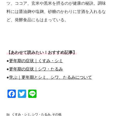
ツ、ココア、玄米や黒米を摂るのが健康の秘訣。調味
料には醤油麹や塩麹、砂糖のかわりに甘酒を入れるな
ど、発酵食品にもはまっている。
【あわせて読みたい！おすすめ記事】
●
更年期の症状｜くすみ・シミ
●
更年期の症状｜シワ・たるみ
●
学ぶ｜更年期とシミ、シワ、たるみについて
Facebook
Twitter
Line
くすみ・シミ
,
シワ・たるみ
,
その他