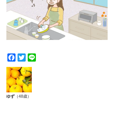
Facebook
Twitter
Line
ゆず
（48歳）