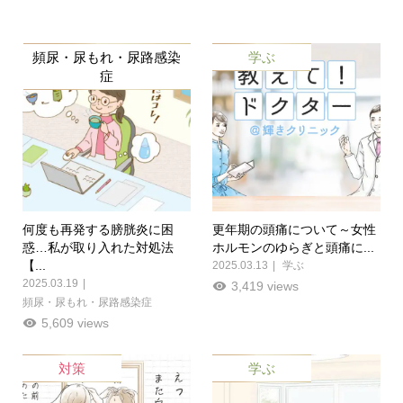
頻尿・尿もれ・尿路感染
学ぶ
症
何度も再発する膀胱炎に困
更年期の頭痛について～女性
惑…私が取り入れた対処法
ホルモンのゆらぎと頭痛に...
【...
2025.03.13
学ぶ
2025.03.19
3,419 views
頻尿・尿もれ・尿路感染症
5,609 views
対策
学ぶ