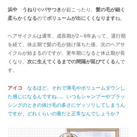
浜中
うねり
や
パサつき
が起こったり、
髪の毛が細く
柔らかくなる
ので
ボリュームが出にくくなります
ね。
ヘアサイクルは通常、成長期が2～6年あって、退行期
を経て、休止期で髪の毛が抜け落ちた後、次のヘアサ
イクルが始まるのですが、更年期になると休止期が長
くなり、
次に生えてくるまでの間隔が延びてくる
んで
す。
アイコ
なるほど。それで薄毛やボリュームダウンし
た感じになるんですね…。いつもシャンプーやブラッ
シングのときの抜け毛の多さにゲッソリしてしまうん
ですが、どれくらいの量だと正常なんでしょうか？