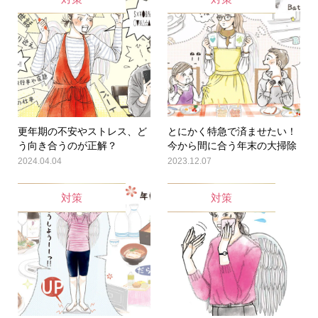
更年期の不安やストレス、ど
とにかく特急で済ませたい！
う向き合うのが正解？
今から間に合う年末の大掃除
2024.04.04
2023.12.07
対策
対策