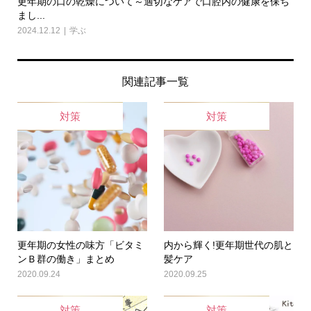
更年期の口の乾燥について～適切なケアで口腔内の健康を保ち
まし...
2024.12.12
学ぶ
関連記事一覧
対策
対策
更年期の女性の味方「ビタミ
内から輝く!更年期世代の肌と
ンＢ群の働き」まとめ
髪ケア
2020.09.24
2020.09.25
対策
対策