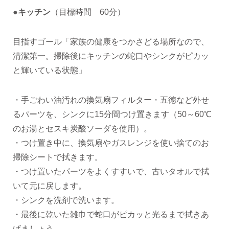
●キッチン
（目標時間 60分）
目指すゴール「家族の健康をつかさどる場所なので、
清潔第一。掃除後にキッチンの蛇口やシンクがピカッ
と輝いている状態」
・手ごわい油汚れの換気扇フィルター・五徳など外せ
るパーツを、シンクに15分間つけ置きます（50～60℃
のお湯とセスキ炭酸ソーダを使用）。
・つけ置き中に、換気扇やガスレンジを使い捨てのお
掃除シートで拭きます。
・つけ置いたパーツをよくすすいで、古いタオルで拭
いて元に戻します。
・シンクを洗剤で洗います。
・最後に乾いた雑巾で蛇口がピカッと光るまで拭きあ
げましょう。