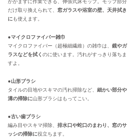
かがまずに作業できる、伸張式床モップ。モップ部分
だけ取り換えられて、
窓ガラスや浴室の壁、天井拭き
に
も使えます。
●マイクロファイバー雑巾
マイクロファイバー（超極細繊維）の雑巾は、
鏡やガ
ラスなどを拭く
のに使います。汚れがすっきり落ちま
すよ。
●山形ブラシ
タイルの目地やスキマの汚れ掃除など、
細かい部分や
溝の掃除に
山形ブラシはもってこい。
●古い歯ブラシ
編み目やスキマ掃除、
排水口や蛇口のまわり、窓のサ
ッシの掃除に
役立ちます。