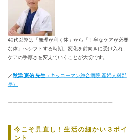
40代以降は「無理が利く体」から「丁寧なケアが必要
な体」へシフトする時期。変化を前向きに受け入れ、
ケアの手厚さを変えていくことが大切です。
／
秋津 憲佑 先生
（キッコーマン総合病院 産婦人科部
長）
ーーーーーーーーーーーーーーーーーーーーー
今こそ見直し！生活の細かい３ポイ
ント