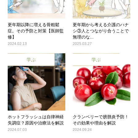
更年期以降に増える骨粗鬆
更年期から考える介護のハナ
症。その予防と対策【医師監
シ③人とつながり合うことで
修】
無理のな...
2024.02.13
2025.03.27
学ぶ
学ぶ
ホットフラッシュは自律神経
クランベリーで膀胱炎予防！
失調症？原因や治療法を解説
その効果や理由を解説
2024.07.03
2024.09.24