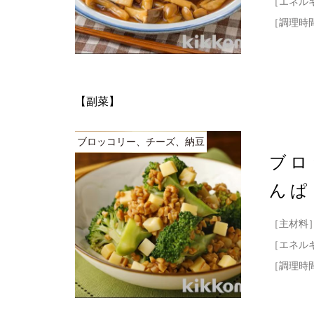
［エネル
［調理時
【副菜】
ブロッコリー、チーズ、納豆
ブロ
んぱ
［主材料
［エネル
［調理時