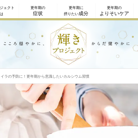
ジェクト
更年期の
更年期に
更年期の
症状
成分
よりそいケア
は
摂りたい
ライラの予防に！更年期から意識したいカルシウム習慣