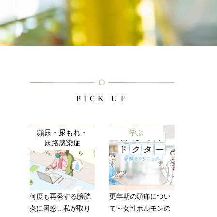
PICK UP
頻尿・尿もれ・
学ぶ
尿路感染症
何度も再発する膀胱
更年期の頭痛につい
炎に困惑…私が取り
て～女性ホルモンの