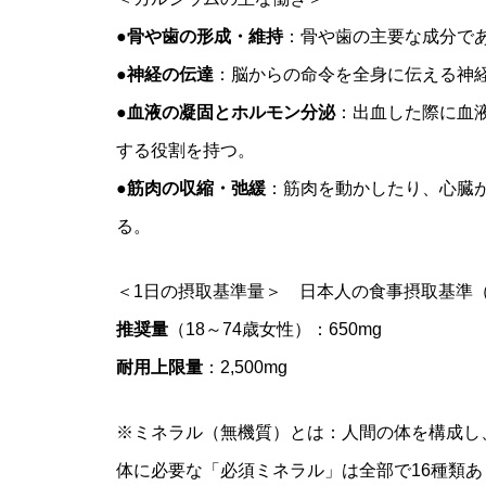
●
骨や歯の形成・維持
：骨や歯の主要な成分で
●
神経の伝達
：脳からの命令を全身に伝える神
●
血液の凝固とホルモン分泌
：出血した際に血
する役割を持つ。
●
筋肉の収縮・弛緩
：筋肉を動かしたり、心臓
る。
＜1日の摂取基準量＞ 日本人の食事摂取基準（2
推奨量
（18～74歳女性）：650mg
耐用上限量
：2,500mg
※ミネラル（無機質）とは：人間の体を構成し
体に必要な「必須ミネラル」は全部で16種類