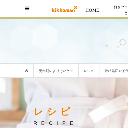
輝きプロ
HOME
と
更年期のよりそいケア
レシピ
骨粗鬆症やイ
レシピ
RECIPE