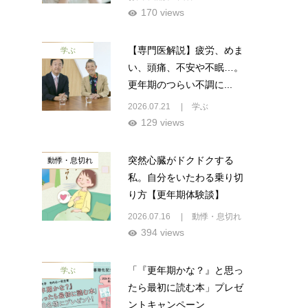
170 views
【専門医解説】疲労、めま
学ぶ
い、頭痛、不安や不眠…。
更年期のつらい不調に...
2026.07.21
学ぶ
129 views
突然心臓がドクドクする
動悸・息切れ
私。自分をいたわる乗り切
り方【更年期体験談】
2026.07.16
動悸・息切れ
394 views
「『更年期かな？』と思っ
学ぶ
たら最初に読む本」プレゼ
ントキャンペーン