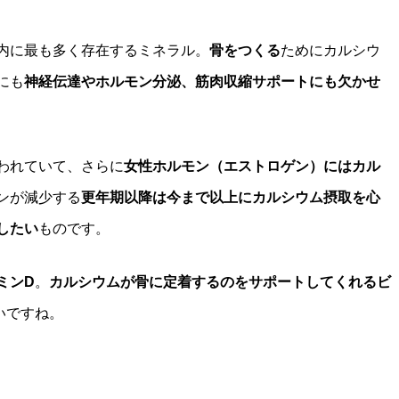
体内に最も多く存在するミネラル。
骨をつくる
ためにカルシウ
にも
神経伝達やホルモン分泌、筋肉収縮サポートにも欠かせ
われていて、さらに
女性ホルモン（エストロゲン）にはカル
ンが減少する
更年期以降は今まで以上にカルシウム摂取を心
したい
ものです。
ミンD
。
カルシウムが骨に定着するのをサポートしてくれるビ
いですね。