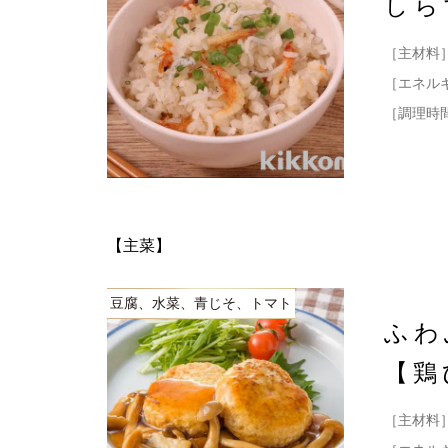
しら
［主材料
［エネル
［調理時
【主菜】
豆腐、水菜、青じそ、トマト
ふわ
【鶏
［主材料