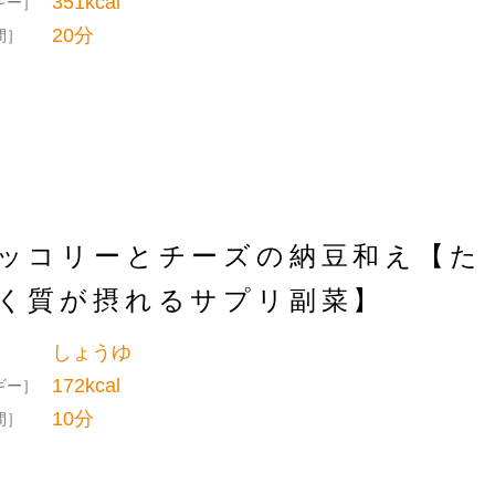
351kcal
ギー］
20分
間］
ッコリーとチーズの納豆和え【た
く質が摂れるサプリ副菜】
しょうゆ
］
172kcal
ギー］
10分
間］