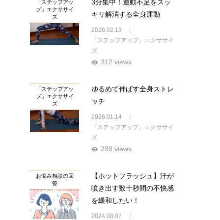
3分集中！運動不足をスッ
「ステップアッ
プ」エクササイ
キリ解消する全身運動
ズ
2026.02.13
「ステップアップ」エクササイ
ズ
312 views
ゆるめて伸ばす全身ストレ
「ステップアッ
プ」エクササイ
ッチ
ズ
2026.01.14
「ステップアップ」エクササイ
ズ
288 views
【ホットフラッシュ】汗が
お悩み相談の回
答
噴き出す数十秒間の不快感
を緩和したい！
2024.08.07