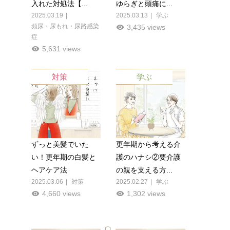
入れた対処法【...
ゆらぎと頭痛に...
2025.03.19
2025.03.13
学ぶ
頻尿・尿もれ・尿路感染
3,435 views
症
5,631 views
対策
学ぶ
ずっと美髪でいた
更年期から考える介
い！更年期の白髪と
護のハナシ②要介護
ヘアケア法
の親を支える方...
2025.03.06
対策
2025.02.27
学ぶ
4,660 views
1,302 views