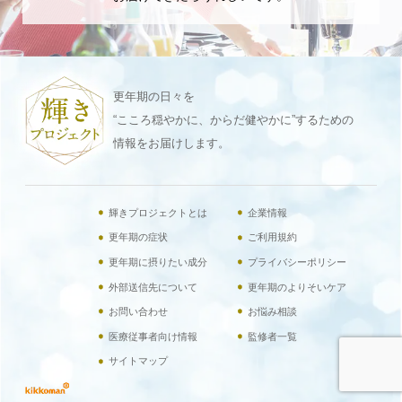
更年期の日々を
“こころ穏やかに、からだ健やかに”するための
情報をお届けします。
輝きプロジェクトとは
企業情報
更年期の症状
ご利用規約
更年期に摂りたい成分
プライバシーポリシー
外部送信先について
更年期のよりそいケア
お問い合わせ
お悩み相談
医療従事者向け情報
監修者一覧
サイトマップ