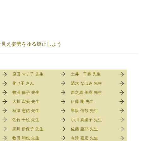
け見え姿勢をゆる矯正しよう
原田 マチ子 先生
土井 千鶴 先生
化け子 さん
清水 なほみ 先生
牧浦 倫子 先生
西之原 美樹 先生
大川 宏美 先生
伊藤 剛 先生
秋津 憲佑 先生
早坂 信哉 先生
佐竹 千絵 先生
小川 真里子 先生
黒川 伊保子 先生
佐藤 亜耶 先生
牧田 和也 先生
今津 嘉宏 先生