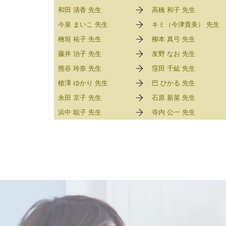
和田 清香 先生
高橋 和子 先生
今泉 まいこ 先生
キミ（今津貴美） 先生
檜垣 祐子 先生
柳本 真弓 先生
藤井 治子 先生
友野 なお 先生
熊谷 玲奈 先生
窪田 千紘 先生
槍澤 ゆかり 先生
巴 ひかる 先生
永田 京子 先生
石原 新菜 先生
浜中 聡子 先生
寺内 公一 先生