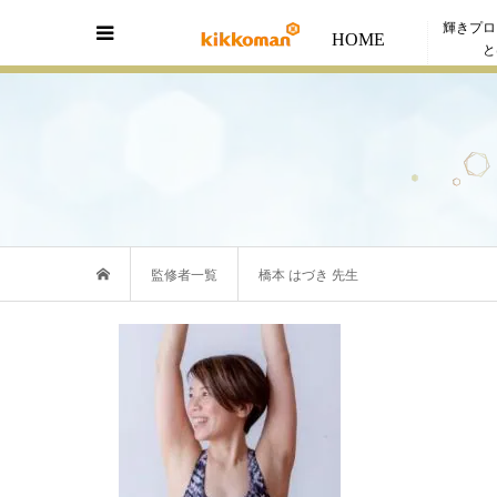
輝きプロ
HOME
と
監修者一覧
橋本 はづき 先生