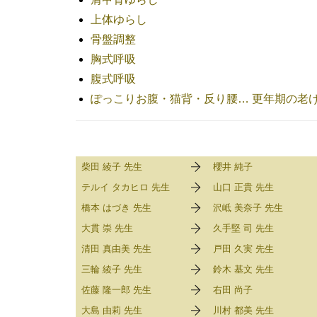
上体ゆらし
骨盤調整
胸式呼吸
腹式呼吸
ぽっこりお腹・猫背・反り腰… 更年期の老
柴田 綾子 先生
櫻井 純子
テルイ タカヒロ 先生
山口 正貴 先生
橋本 はづき 先生
沢岻 美奈子 先生
大貫 崇 先生
久手堅 司 先生
清田 真由美 先生
戸田 久実 先生
三輪 綾子 先生
鈴木 基文 先生
佐藤 隆一郎 先生
右田 尚子
大島 由莉 先生
川村 都美 先生