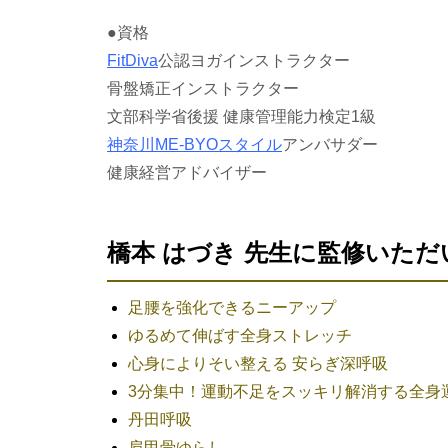
●資格
FitDiva
公認ヨガインストラクター
骨盤矯正インストラクター
文部科学省後援 健康管理能力検定1級
神奈川ME-BYOスタイル
アンバサダー
健康経営アドバイザー
橋本 はづき 先生に監修いた
足腰を強化できるニーアップ
ゆるめて伸ばす全身ストレッチ
心身によりそい整える 安らぎ深呼吸
3分集中！運動不足をスッキリ解消する全身
丹田呼吸
肩甲骨ゆらし