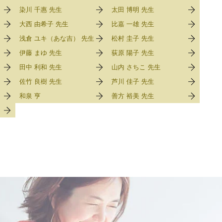
染川 千惠 先生
太田 博明 先生
大西 由希子 先生
比嘉 一雄 先生
浅倉 ユキ（あな吉） 先生
松村 圭子 先生
伊藤 まゆ 先生
荻原 陽子 先生
田中 利和 先生
山内 さちこ 先生
佐竹 良樹 先生
芦川 佳子 先生
和泉 亨
善方 裕美 先生