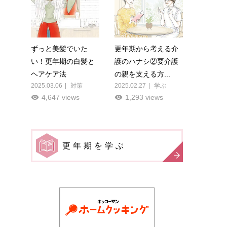
ずっと美髪でいた
更年期から考える介
い！更年期の白髪と
護のハナシ②要介護
ヘアケア法
の親を支える方...
2025.03.06
対策
2025.02.27
学ぶ
4,647 views
1,293 views
更年期を学ぶ