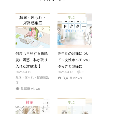
頻尿・尿もれ・
学ぶ
尿路感染症
何度も再発する膀胱
更年期の頭痛につい
炎に困惑…私が取り
て～女性ホルモンの
入れた対処法【...
ゆらぎと頭痛に...
2025.03.19
2025.03.13
学ぶ
頻尿・尿もれ・尿路感染
3,418 views
症
5,609 views
対策
学ぶ