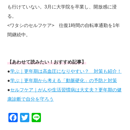
も行けていない。3月に大学院を卒業し、開放感に浸
る。
<ワタシのセルフケア> 往復1時間の自転車通勤を1年
間継続中。
【あわせて読みたい！おすすめ記事】
●
学ぶ｜更年期は高血圧になりやすい？ 対策も紹介！
●
学ぶ｜更年期から考える「動脈硬化」の予防と対策
●
セルフケア｜がんや生活習慣病は大丈夫？更年期の健
康診断で自分を守ろう
Facebook
Twitter
Line