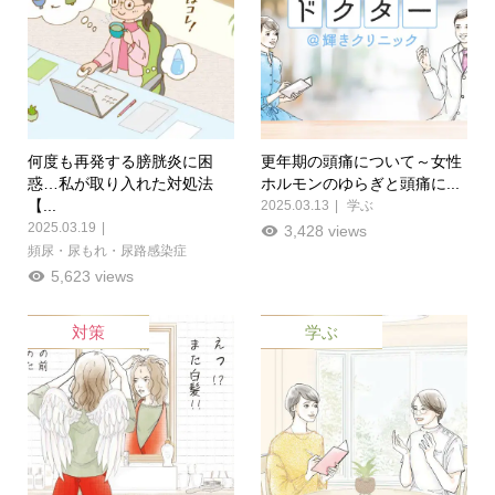
何度も再発する膀胱炎に困
更年期の頭痛について～女性
惑…私が取り入れた対処法
ホルモンのゆらぎと頭痛に...
【...
2025.03.13
学ぶ
2025.03.19
3,428 views
頻尿・尿もれ・尿路感染症
5,623 views
対策
学ぶ