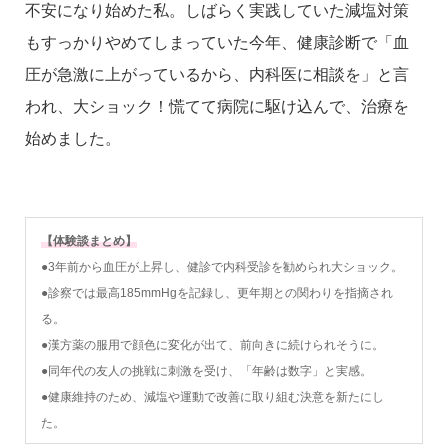
不安になり始めた私。しばらく実践していた減塩対策
もすっかりやめてしまっていた今年、健康診断で「血
圧が急激に上がっているから、内科医に相談を」と言
われ、大ショック！慌てて病院に駆け込んで、治療を
始めました。
【体験談まとめ】
●3年前から血圧が上昇し、健診で内科受診を勧められ大ショック。
●診察では最高185mmHgを記録し、更年期との関わりを指摘され
る。
●漢方薬の服用で顔色に変化が出て、前向きに続けられそうに。
●同年代の友人の挑戦に刺激を受け、「年齢は数字」と実感。
●健康維持のため、減塩や運動で改善に取り組む決意を新たにし
た。