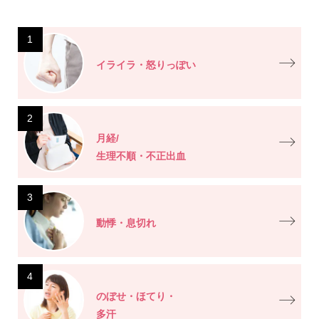
1
イライラ・怒りっぽい
2
月経/
生理不順・不正出血
3
動悸・息切れ
4
のぼせ・ほてり・
多汗