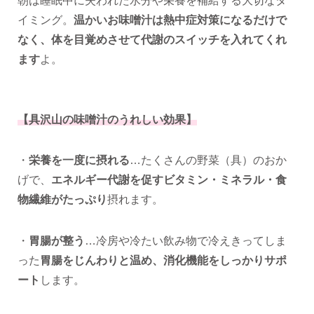
朝は睡眠中に失われた水分や栄養を補給する大切なタ
イミング。
温かいお味噌汁は熱中症対策になるだけで
なく、体を目覚めさせて代謝のスイッチを入れてくれ
ます
よ。
【具沢山の味噌汁のうれしい効果】
・
栄養を一度に摂れる
…たくさんの野菜（具）のおか
げで、
エネルギー代謝を促すビタミン・ミネラル・食
物繊維がたっぷり
摂れます。
・
胃腸が整う
…冷房や冷たい飲み物で冷えきってしま
った
胃腸をじんわりと温め、消化機能をしっかりサポ
ート
します。