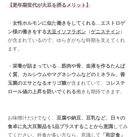
【更年期世代が大豆を摂るメリット】
・
女性ホルモンに似た働きをしてくれる
…
エストロゲ
ン様の働きをする
大豆イソフラボン
（
ゲニステイン
）
が含まれているので、ゆらぎがちな時期を支えてくれ
ます。
・
栄養が詰まっている
…
筋肉や骨、血液を作るたんぱ
く質、カルシウムやマグネシウムなどのミネラル、善
玉菌のエサとなるオリゴ糖
が含まれていて、
コレステ
ロール値の上昇を防いでくれる
働きも期待できます。
お味噌汁だけでなく、
豆腐や納豆、豆乳など、日々の
食卓に丸大豆製品を1品プラスすることから意識
してみ
てください。外食が多い方なら、意識して
「和定食」