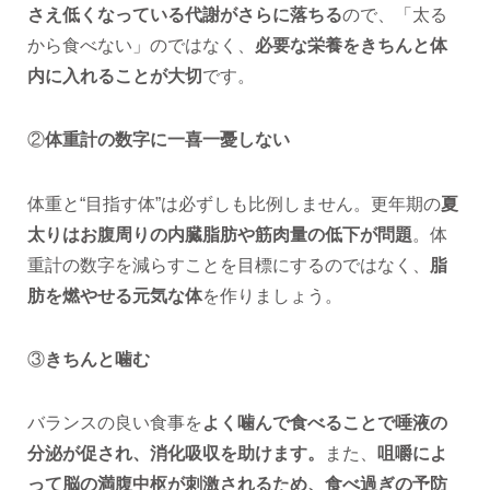
さえ低くなっている代謝がさらに落ちる
ので、「太る
から食べない」のではなく、
必要な栄養をきちんと体
内に入れることが大切
です。
②
体重計の数字に一喜一憂しない
体重と“目指す体”は必ずしも比例しません。更年期の
夏
太りはお腹周りの内臓脂肪や筋肉量の低下が問題
。体
重計の数字を減らすことを目標にするのではなく、
脂
肪を燃やせる元気な体
を作りましょう。
③
きちんと噛む
バランスの良い食事を
よく噛んで食べることで唾液の
分泌が促され、消化吸収を助けます。
また、
咀嚼によ
って脳の満腹中枢が刺激されるため、食べ過ぎの予防