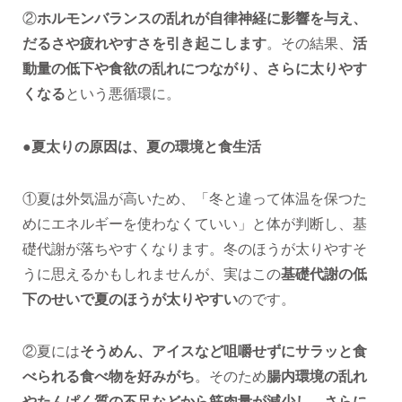
②
ホルモンバランスの乱れが自律神経に影響を与え、
だるさや疲れやすさを引き起こします
。その結果、
活
動量の低下や食欲の乱れにつながり、さらに太りやす
くなる
という悪循環に。
●夏太りの原因は、夏の環境と食生活
①夏は外気温が高いため、「冬と違って体温を保つた
めにエネルギーを使わなくていい」と体が判断し、基
礎代謝が落ちやすくなります。冬のほうが太りやすそ
うに思えるかもしれませんが、実はこの
基礎代謝の低
下のせいで夏のほうが太りやすい
のです。
②夏には
そうめん、アイスなど咀嚼せずにサラッと食
べられる食べ物を好みがち
。そのため
腸内環境の乱れ
やたんぱく質の不足などから筋肉量が減少し、さらに