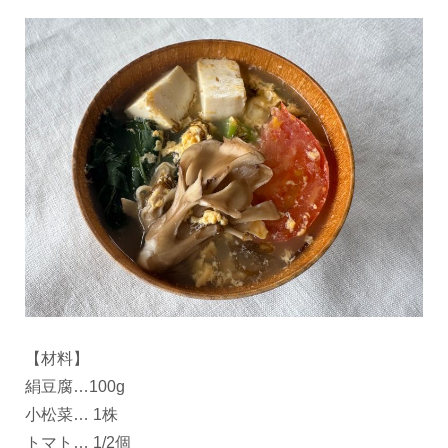
【材料】
絹豆腐…100g
小松菜… 1株
トマト… 1/2個