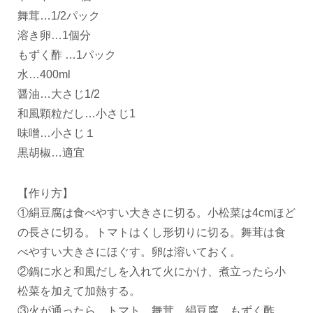
舞茸…1/2パック
溶き卵…1個分
もずく酢 …1パック
水…400ml
醤油…大さじ1/2
和風顆粒だし…小さじ1
味噌…小さじ１
黒胡椒…適宜
【作り方】
①絹豆腐は食べやすい大きさに切る。小松菜は4cmほど
の長さに切る。トマトはくし形切りに切る。舞茸は食
べやすい大きさにほぐす。卵は溶いておく。
②鍋に水と和風だしを入れて火にかけ、煮立ったら小
松菜を加えて加熱する。
③火が通ったら、トマト、舞茸、絹豆腐、もずく酢、