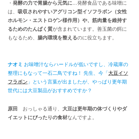
・
発酵の力で胃腸から元気に
…発酵食品である味噌に
は、
吸収されやすいアグリコン型イソフラボン（女性
ホルモン・エストロゲン様作用）や、筋肉量を維持す
るためのたんぱく質
が含まれています。善玉菌の餌に
もなるため、
腸内環境を整える
のに役立ちます。
ナオミ
お味噌汁ならハードルが低いですし、冷蔵庫の
整理にもなって一石二鳥ですね！ 先生、今「
大豆イソ
フラボン
」という言葉が出ましたが、やっぱり更年期
世代には大豆製品がおすすめですか？
原田
おっしゃる通り、
大豆は更年期の体づくりやダ
イエットにぴったりの食材
なんですよ。