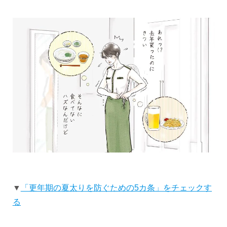
▼
「更年期の夏太りを防ぐための5カ条」をチェックす
る