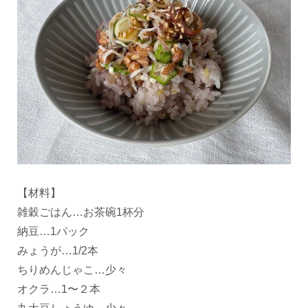
【材料】
雑穀ごはん…お茶碗1杯分
納豆…1パック
みょうが…1/2本
ちりめんじゃこ…少々
オクラ…1〜２本