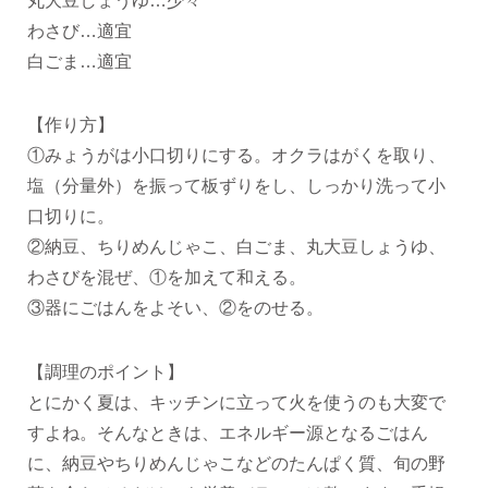
丸大豆しょうゆ…少々
わさび…適宜
白ごま…適宜
【作り方】
①みょうがは小口切りにする。オクラはがくを取り、
塩（分量外）を振って板ずりをし、しっかり洗って小
口切りに。
②納豆、ちりめんじゃこ、白ごま、丸大豆しょうゆ、
わさびを混ぜ、①を加えて和える。
③器にごはんをよそい、②をのせる。
【調理のポイント】
とにかく夏は、キッチンに立って火を使うのも大変で
すよね。そんなときは、エネルギー源となるごはん
に、納豆やちりめんじゃこなどのたんぱく質、旬の野