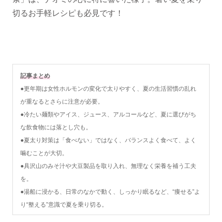
切るお手軽レシピも必見です！
記事まとめ
●更年期は女性ホルモンの変化で太りやすく、夏の生活習慣の乱れ
が重なるとさらに注意が必要。
●冷たい麺類やアイス、ジュース、アルコールなど、夏に選びがち
な飲食物には落とし穴も。
●夏太り対策は「食べない」ではなく、バランスよく食べて、よく
噛むことが大切。
●具沢山のみそ汁や大豆製品を取り入れ、無理なく栄養を補う工夫
を。
●湯船に浸かる、日常のなかで動く、しっかり眠るなど、“痩せる”よ
り“整える”意識で夏を乗り切る。