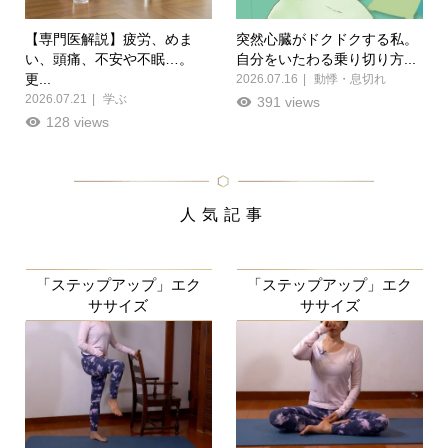
【専門医解説】疲労、めま
突然心臓がドクドクする私。
い、頭痛、不安や不眠…。
自分をいたわる乗り切り方...
更...
2026.07.16
動悸・息切れ
2026.07.21
学ぶ
391 views
128 views
人気記事
「ステップアップ」エク
「ステップアップ」エク
ササイズ
ササイズ