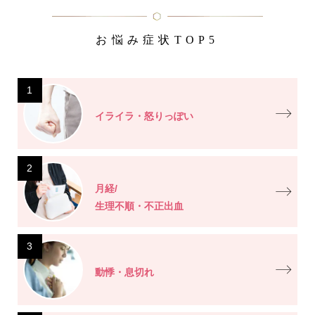
お悩み症状TOP5
1
イライラ・怒りっぽい
2
月経/
生理不順・不正出血
3
動悸・息切れ