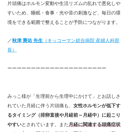
片頭痛はホルモン変動や生活リズムの乱れで悪化しや
すいため、睡眠・食事・光や音の刺激など、毎日の環
境をできる範囲で整えることが予防につながります。
／
秋津 憲佑 先生
（キッコーマン総合病院 産婦人科部
長）
ーーーーーーーーーーーーーーーーーーーーー
みっこ様が「生理前から生理中にかけて」とお話しさ
れていた月経に伴う片頭痛も、
女性ホルモンが低下す
るタイミング（排卵直後や月経前～月経中）に起こり
やすい
とされています。また
月経に関連する頭痛症状