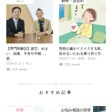
学ぶ
動悸・息切れ
【専門医解説】疲労、めま
突然心臓がドクドクする私。
い、頭痛、不安や不眠…。
自分をいたわる乗り切り方...
更...
2026.07.16
動悸・息切れ
2026.07.21
学ぶ
391 views
128 views
おすすめ記事
対策
お悩み相談の回答