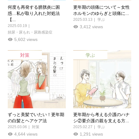
何度も再発する膀胱炎に困
更年期の頭痛について～女性
惑…私が取り入れた対処法
ホルモンのゆらぎと頭痛に...
【...
2025.03.13
学ぶ
2025.03.19
3,412 views
頻尿・尿もれ・尿路感染症
5,602 views
対策
学ぶ
ずっと美髪でいたい！更年期
更年期から考える介護のハナ
の白髪とヘアケア法
シ②要介護の親を支える方...
2025.03.06
対策
2025.02.27
学ぶ
4,644 views
1,291 views