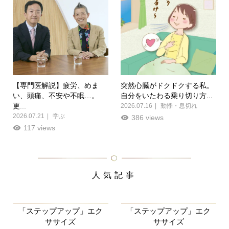
【専門医解説】疲労、めま
突然心臓がドクドクする私。
い、頭痛、不安や不眠…。
自分をいたわる乗り切り方...
更...
2026.07.16
動悸・息切れ
2026.07.21
学ぶ
386 views
117 views
人気記事
「ステップアップ」エク
「ステップアップ」エク
ササイズ
ササイズ