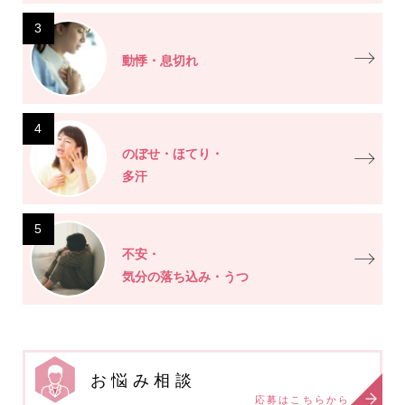
3
動悸・息切れ
4
のぼせ・ほてり・
多汗
5
不安・
気分の落ち込み・うつ
お悩み相談
応募はこちらから