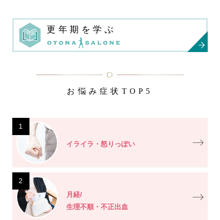
更年期を学ぶ
お悩み症状TOP5
1
イライラ・怒りっぽい
2
月経/
生理不順・不正出血