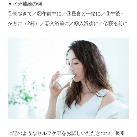
▼水分補給の例
①朝起きて／②午前中に／③昼食と一緒に／④午後～
夕方に（2杯）／⑤入浴前に／⑥入浴後に／⑦寝る前に
上記のようなセルフケアをお試しいただきつつ、長引