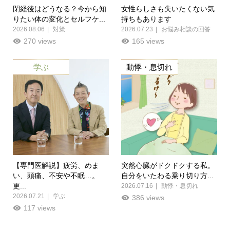
閉経後はどうなる？今から知
女性らしさも失いたくない気
りたい体の変化とセルフケ...
持ちもあります
2026.08.06
対策
2026.07.23
お悩み相談の回答
270 views
165 views
学ぶ
動悸・息切れ
【専門医解説】疲労、めま
突然心臓がドクドクする私。
い、頭痛、不安や不眠…。
自分をいたわる乗り切り方...
更...
2026.07.16
動悸・息切れ
2026.07.21
学ぶ
386 views
117 views