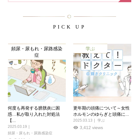
PICK UP
頻尿・尿もれ・尿路感染
学ぶ
症
何度も再発する膀胱炎に困
更年期の頭痛について～女性
惑…私が取り入れた対処法
ホルモンのゆらぎと頭痛に...
【...
2025.03.13
学ぶ
2025.03.19
3,412 views
頻尿・尿もれ・尿路感染症