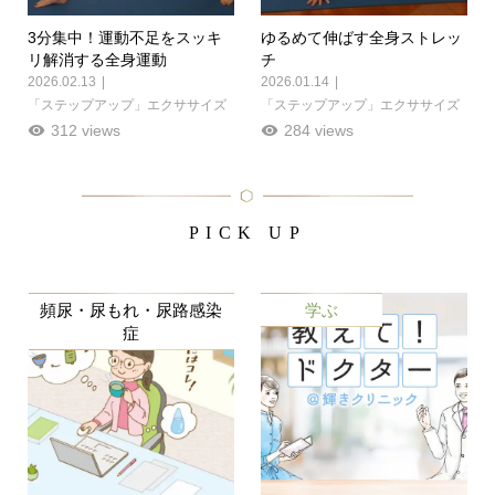
3分集中！運動不足をスッキ
ゆるめて伸ばす全身ストレッ
リ解消する全身運動
チ
2026.02.13
2026.01.14
「ステップアップ」エクササイズ
「ステップアップ」エクササイズ
312 views
284 views
PICK UP
頻尿・尿もれ・尿路感染
学ぶ
症