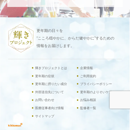
更年期の日々を
“こころ穏やかに、からだ健やかに”するための
情報をお届けします。
輝きプロジェクトとは
企業情報
更年期の症状
ご利用規約
更年期に摂りたい成分
プライバシーポリシー
外部送信先について
更年期のよりそいケア
お問い合わせ
お悩み相談
医療従事者向け情報
監修者一覧
サイトマップ